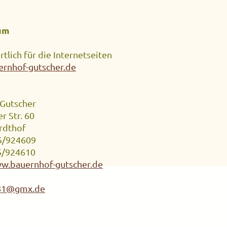
um
tlich für die Internetseiten
rnhof-gutscher.de
 Gutscher
r Str. 60
rdthof
45/924609
5/924610
ww.bauernhof-gutscher.de
r81@gmx.de