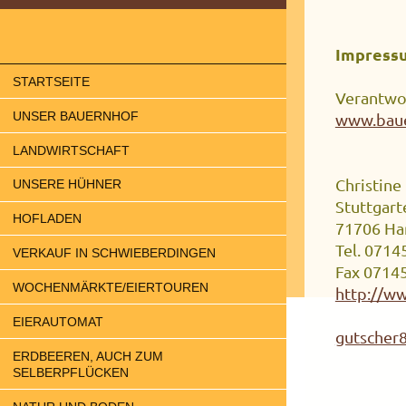
Impress
STARTSEITE
Verantwor
UNSER BAUERNHOF
www.baue
LANDWIRTSCHAFT
Christine
UNSERE HÜHNER
Stuttgarte
HOFLADEN
71706 Ha
Tel. 071
VERKAUF IN SCHWIEBERDINGEN
Fax 0714
WOCHENMÄRKTE/EIERTOUREN
http://w
EIERAUTOMAT
gutsche
ERDBEEREN, AUCH ZUM
SELBERPFLÜCKEN