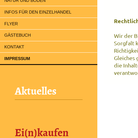
NATUR UND BODEN
INFOS FÜR DEN EINZELHANDEL
Rechtlic
FLYER
Wir der B
GÄSTEBUCH
Sorgfalt 
KONTAKT
Richtigke
Gleiches 
IMPRESSUM
die Inhal
verantwor
Aktuelles
Ei(n)kaufen