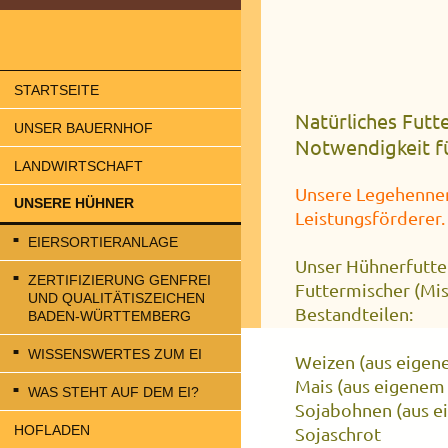
STARTSEITE
Natürliches Futt
UNSER BAUERNHOF
Notwendigkeit f
LANDWIRTSCHAFT
Unsere Legehennen 
UNSERE HÜHNER
Leistungsförderer.
EIERSORTIERANLAGE
Unser Hühnerfutter
ZERTIFIZIERUNG GENFREI
Futtermischer (Mis
UND QUALITÄTISZEICHEN
Bestandteilen:
BADEN-WÜRTTEMBERG
WISSENSWERTES ZUM EI
Weizen (aus eigen
Mais (aus eigenem
WAS STEHT AUF DEM EI?
Sojabohnen (aus 
HOFLADEN
Sojaschrot