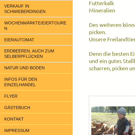
Futterkalk
VERKAUF IN
Mineralien
SCHWIEBERDINGEN
WOCHENMÄRKTE/EIERTOURE
Des weiteren könn
N
picken.
Unsere Freilandtier
EIERAUTOMAT
ERDBEEREN, AUCH ZUM
Denn die besten Ei
SELBERPFLÜCKEN
und ein gutes Stal
scharren, picken u
NATUR UND BODEN
INFOS FÜR DEN
EINZELHANDEL
FLYER
GÄSTEBUCH
KONTAKT
IMPRESSUM