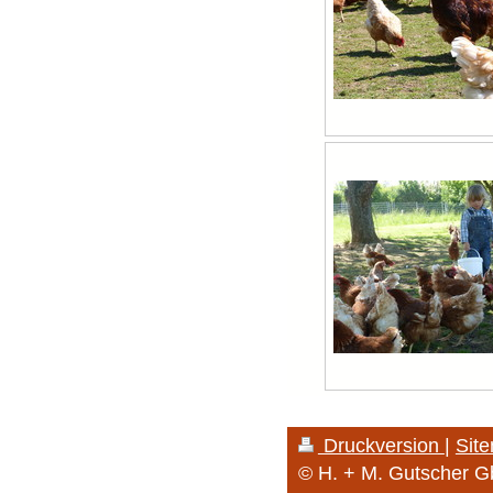
Druckversion
|
Sit
© H. + M. Gutscher 